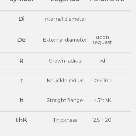
Di
Internal diameter
upon
De
External diameter
request
R
Crown radius
>d
r
Knuckle radius
10 ÷ 100
h
Straight flange
~ 5*thK
thK
Thickness
2,5 ÷ 20