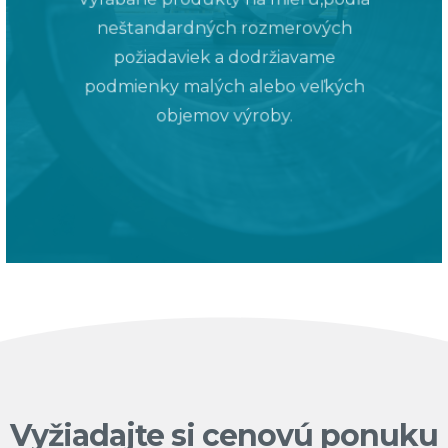
neštandardných rozmerových
požiadaviek a dodržiavame
podmienky malých alebo veľkých
objemov výroby.
Vyžiadajte si cenovú ponuku