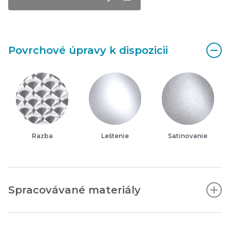
Povrchové úpravy k dispozicii
Razba
Leštenie
Satinovanie
Spracovávané materiály
Austenitická nehrdzavejúca oceľ