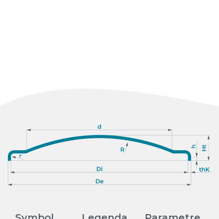
Duplex
Super duplex
Niklové zliatiny
Titán
Ni Alloys (typ niklovej zliatiny)
Monel
Inconel (zliatina niklu a chrómu)
Hastelloy
Med
Hliník
Symbol
Legenda
Parametre