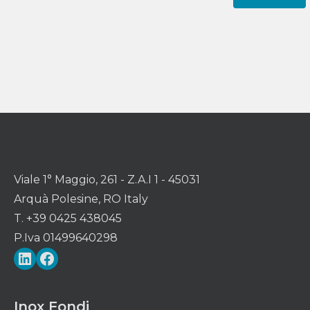
Viale 1° Maggio, 261 - Z.A.I 1 - 45031
Arquà Polesine, RO Italy
T. +39 0425 438045
P.Iva 01499640298
LinkedIn
Facebook
Inox Fondi