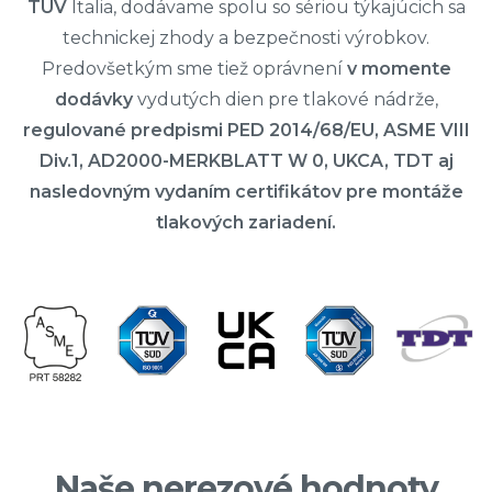
TUV
Italia, dodávame spolu so sériou týkajúcich sa
technickej zhody a bezpečnosti výrobkov.
Predovšetkým sme tiež oprávnení
v momente
dodávky
vydutých dien pre tlakové nádrže,
regulované predpismi PED 2014/68/EU, ASME VIII
Div.1, AD2000-MERKBLATT W 0, UKCA, TDT aj
nasledovným vydaním certifikátov pre montáže
tlakových zariadení.
Naše nerezové hodnoty