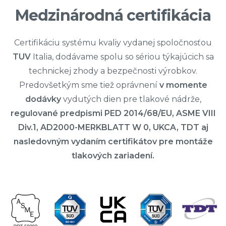
Medzinárodná certifikácia
Certifikáciu systému kvaliy vydanej spoločnosťou
TUV
Italia, dodávame spolu so sériou týkajúcich sa
technickej zhody a bezpečnosti výrobkov.
Predovšetkým sme tiež oprávnení
v momente
dodávky
vydutých dien pre tlakové nádrže,
regulované predpismi PED 2014/68/EU, ASME VIII
Div.1, AD2000-MERKBLATT W 0, UKCA, TDT aj
nasledovným vydaním certifikátov pre montáže
tlakových zariadení.