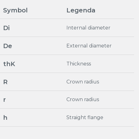
Symbol
Legenda
Di
Internal diameter
De
External diameter
thK
Thickness
R
Crown radius
r
Crown radius
h
Straight flange