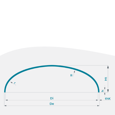
Duplex
Super duplex
Niklové zliatiny
Titán
Ni Alloys (typ niklovej zliatiny)
Monel
Inconel (zliatina niklu a chrómu)
Hastelloy
Med
Hliník