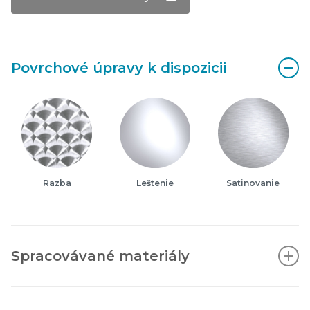
Povrchové úpravy k dispozicii
Razba
Leštenie
Satinovanie
Spracovávané materiály
Austenitická nehrdzavejúca oceľ