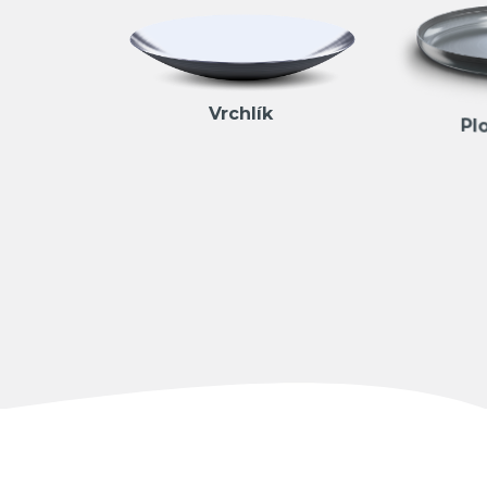
Vrchlík
Pl