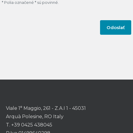
* Polia označené * sú povinné.
Viale 1° Maggio, 261 - Z.A.I 1 - 45031
Arquà Polesine, RO Italy
T. +39 0425 438045