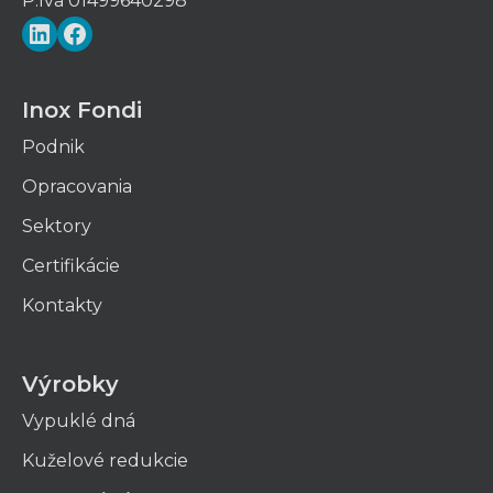
P.Iva 01499640298
LinkedIn
Facebook
Inox Fondi
Podnik
Opracovania
Sektory
Certifikácie
Kontakty
Výrobky
Vypuklé dná
Kuželové redukcie