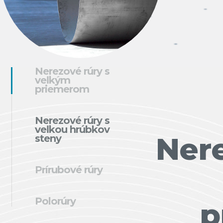
Nerezové rúry s
veľkým
priemerom
Nerezové rúry s
veľkou hrúbkov
Nere
steny
Prírubové rúry
Polorúry
p