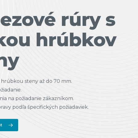
ezové rúry s
kou hrúbkov
ny
u hrúbkou steny až do 70 mm.
žiadanie.
ia na požiadanie zákazníkom.
avy podľa špecifických požiadaviek.
st