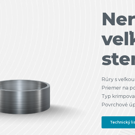
Ner
veľ
ste
Rúry s veľko
Priemer na po
Typ krimpovan
Povrchové úpr
Technický li