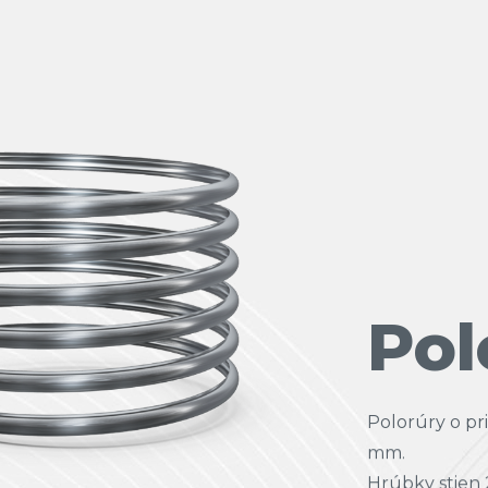
Pol
Polorúry o p
mm.
Hrúbky stien