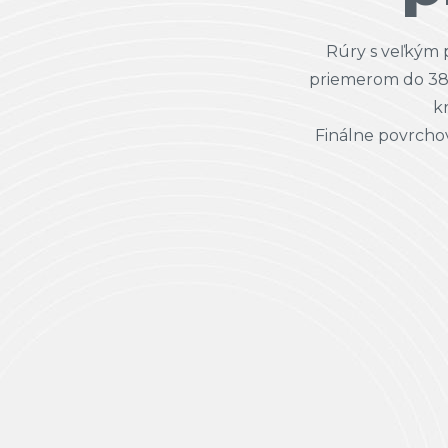
Rúry s veľkým 
priemerom do 38
k
Finálne povrcho