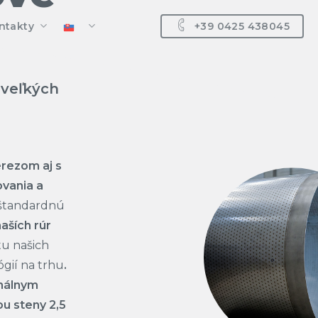
ntakty
+39 0425 438045
 veľkých
dukcia Rovná
o
dukcie Lemované
veľkým priemerom
kcie Rovné
veľkou hrúbkov
erezom aj s
ovania a
kcia Lemovaná
eštandardnú
aších rúr
tu našich
a Prírubu
gií na trhu
.
imálnym
 steny 2,5