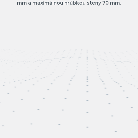
mm a maximálnou hrúbkou steny 70 mm.
Pologuľovité Dno
Kuželové dno