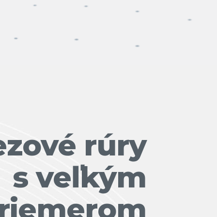
zové rúry
s veľkým
riemerom