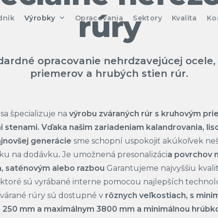
rúry
dnik
Výrobky
Opracovania
Sektory
Kvalita
Ko
Vrchlík
ardné opracovanie nehrdzavejúcej ocele,
Ploché Dno
Koncentrická Re
priemerov a hrubých stien rúr.
Slabo Vyduté Dn
Koncentrické Re
Nerezové rúry s 
Klenuté Dno
Excentrické Redu
Nerezové rúry s 
sa špecializuje na
výrobu zváraných rúr s kruhovým pri
steny
i stenami. Vďaka našim
zariadeniam kalandrovania, lis
Oválne Dno
Exentrická Redu
Prírubové rúry
ajnovšej generácie
sme schopní uspokojiť akúkoľvek n
Difúzne Dno
vku na dodávku
.
Je umožnená presonalizáci
a povrchov n
Polorúry
m, saténovým alebo
razbou
Garantujeme najvyššiu kvali
Dno s Osadením n
ktoré sú vyrábané interne pomocou najlepších technoló
Dno Poklopu
várané rúry sú dostupné
v
rôznych veľkostiach, s min
 250 mm a maximálnym 3800 mm a minimálnou hrúbkou
Dilatačný Spoj