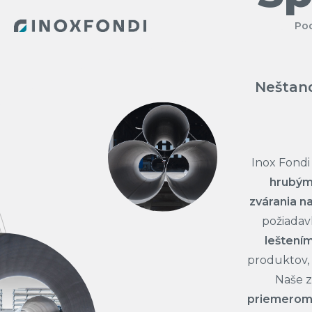
Skip
Po
to
main
content
Neštand
Inox Fondi 
hrubým
zvárania n
požiada
leštení
produktov, 
Naše z
priemerom