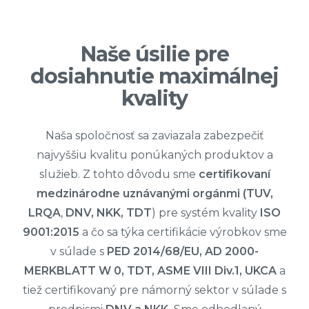
Naše úsilie pre
dosiahnutie maximálnej
kvality
Naša spoločnosť sa zaviazala zabezpečiť
najvyššiu kvalitu ponúkaných produktov a
služieb. Z tohto dôvodu sme
certifikovaní
medzinárodne uznávanými orgánmi (TUV,
LRQA
,
DNV, NKK, TDT
) pre systém kvality
ISO
9001:2015
a čo sa týka certifikácie výrobkov sme
v súlade s
PED 2014/68/EU, AD 2000-
MERKBLATT W 0, TDT, ASME VIII Div.1, UKCA
a
tiež certifikovaný pre námorný sektor v súlade s