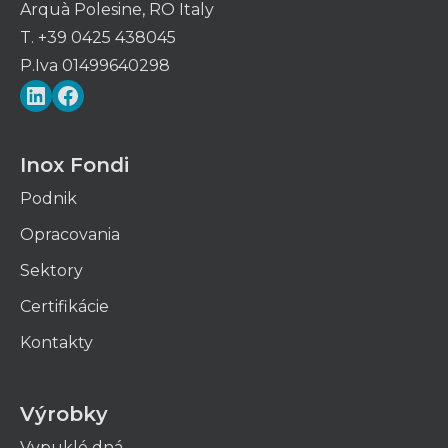
Arquà Polesine, RO Italy
T. +39 0425 438045
P.Iva 01499640298
LinkedIn
Facebook
Inox Fondi
Podnik
Opracovania
Sektory
Certifikácie
Kontakty
Výrobky
Vypuklé dná