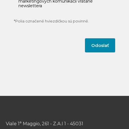
marketingových komunikácií vrátane
newslettera
*Polia označené hviezdičkou sú povinné.
Viale 1° Maggio, 261 - Z.A.I 1 - 45031