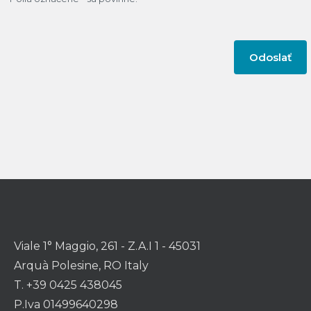
Viale 1° Maggio, 261 - Z.A.I 1 - 45031
Arquà Polesine, RO Italy
T. +39 0425 438045
P.Iva 01499640298