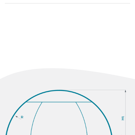
Austenitická nehrdzavejúca oceľ
Duplex
Super duplex
Niklové zliatiny
Titán
Ni Alloys (typ niklovej zliatiny)
Monel
Inconel (zliatina niklu a chrómu)
Hastelloy
Med
Hliník