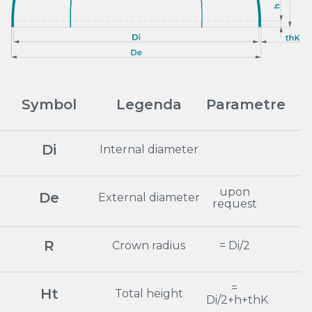
Symbol
Legenda
Parametre
Di
Internal diameter
upon
De
External diameter
request
R
Crown radius
= Di/2
=
Ht
Total height
Di/2+h+thK