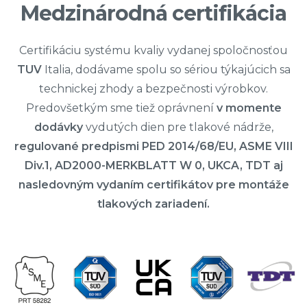
Medzinárodná certifikácia
Certifikáciu systému kvaliy vydanej spoločnosťou
TUV
Italia, dodávame spolu so sériou týkajúcich sa
technickej zhody a bezpečnosti výrobkov.
Predovšetkým sme tiež oprávnení
v momente
dodávky
vydutých dien pre tlakové nádrže,
regulované predpismi PED 2014/68/EU, ASME VIII
Div.1, AD2000-MERKBLATT W 0, UKCA, TDT aj
nasledovným vydaním certifikátov pre montáže
tlakových zariadení.